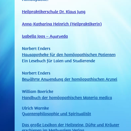
Heilpraktikerschule Dr. Klaus Jung
Anna-Katharina Heinrich (Heilpraktikerin)
Izabella Joos – Ayurveda
Norbert Enders
Hausapotheke für den homöopathischen Patienten
Ein Lesebuch für Laien und Studierende
Norbert Enders
Bewährte Anwendung der homöopathischen Arznei
William Boericke
Handbuch der homöopathischen Materia medica
Ulrich Warnke
Quantenphilosophie und Spiritualität
Das große Lexikon der Heilsteine, Düfte und Kräuter
erschienen im Methusalem Verlag